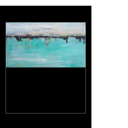
Featured Posts
Een dagje op stap en een
nieuw schilderij...
Recent Posts