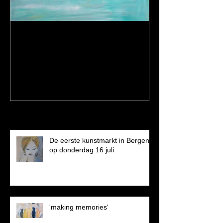
Een dagje op stap en een
nieuw schilderij...
Recent Posts
De eerste kunstmarkt in Bergen
op donderdag 16 juli
'making memories'