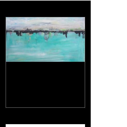
Featured Posts
Een dagje op stap en een
nieuw schilderij...
Recent Posts