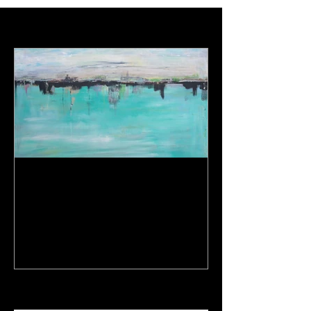
Featured Posts
Een dagje op stap en een
nieuw schilderij...
Recent Posts