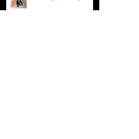
'sharing together' (afmeting: 80 x
60)
a lovely spot found with two nice
people....art market Bergen 2025
on my way; Bergen 2025