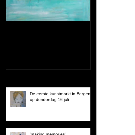
Een dagje op stap en een
nieuw schilderij...
Recent Posts
De eerste kunstmarkt in Bergen
op donderdag 16 juli
'making memories'