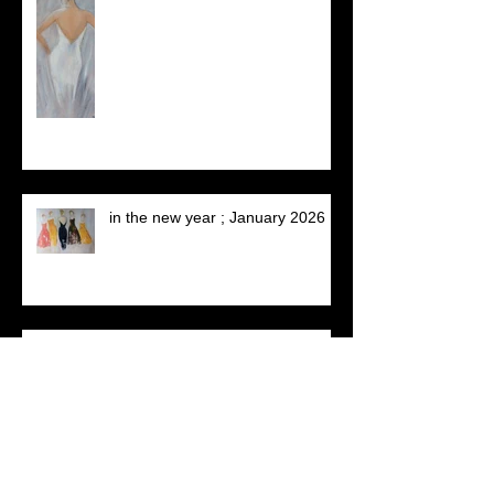
in the new year ; January 2026
'sharing together' (afmeting: 80 x
60)
a lovely spot found with two nice