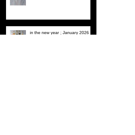
in the new year ; January 2026
'sharing together' (afmeting: 80 x
60)
a lovely spot found with two nice
people....art market Bergen 2025