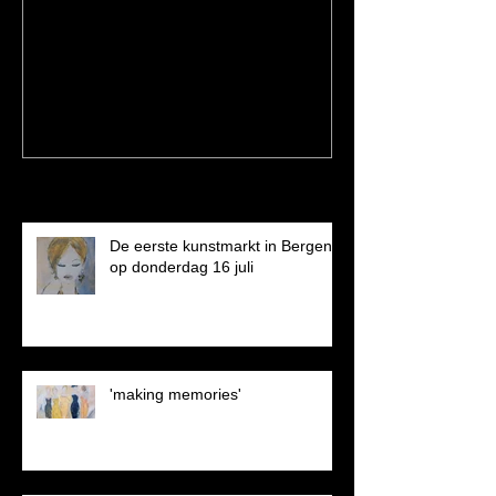
Een dagje op stap en een
nieuw schilderij...
Recent Posts
De eerste kunstmarkt in Bergen
op donderdag 16 juli
'making memories'