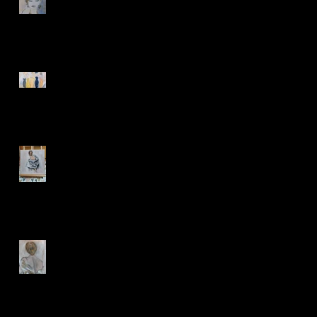
Bergen op donderdag 16 juli
'making memories'
Painting in Arona
'beautiful tonight'