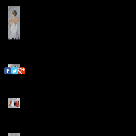
Some light in dark times...on
the way to a new collection.
Search By Tags
Er zijn nog geen tags.
Follow Us
in the new year ; January
2026
'sharing together' (afmeting:
80 x 60)
a lovely spot found with two