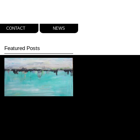
CONTACT
NEWS
Featured Posts
Een dagje op stap en
een nieuw schilderij...