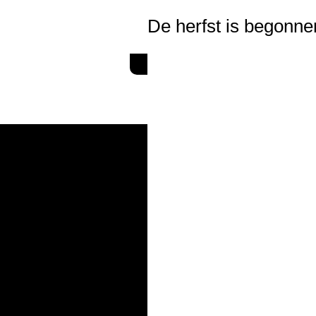
De herfst is begonnen
HOME
MARLEEN'S W