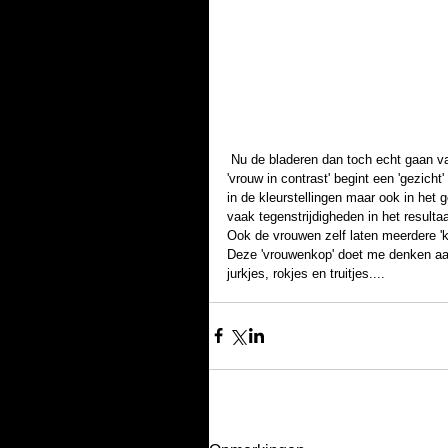
 Nu de bladeren dan toch echt gaan vallen, heb ik een start gemaakt met mijn nieuwe collectie. De serie 
'vrouw in contrast' begint een 'gezicht' 
in de kleurstellingen maar ook in het
vaak tegenstrijdigheden in het resultaa
Ook de vrouwen zelf laten meerdere 'ka
Deze 'vrouwenkop' doet me denken aan d
jurkjes, rokjes en truitjes.... 