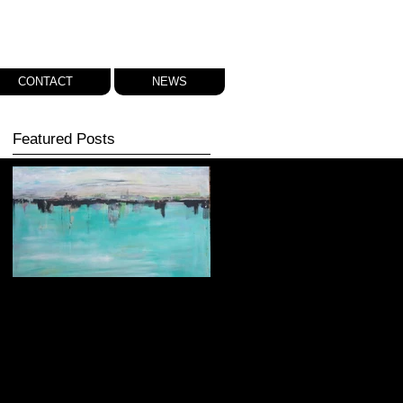
CONTACT
NEWS
Featured Posts
Een dagje op stap en
een nieuw schilderij...