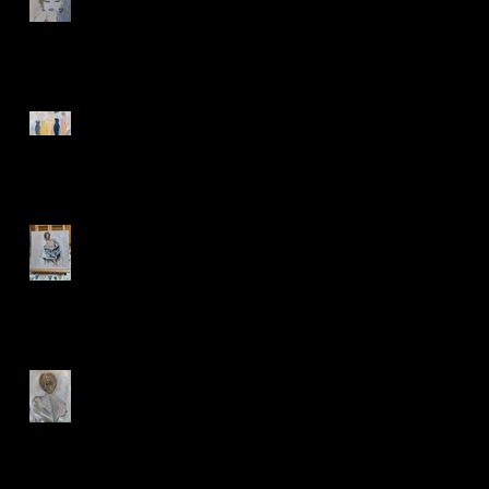
Bergen op donderdag 16 juli
'making memories'
Painting in Arona
'beautiful tonight'