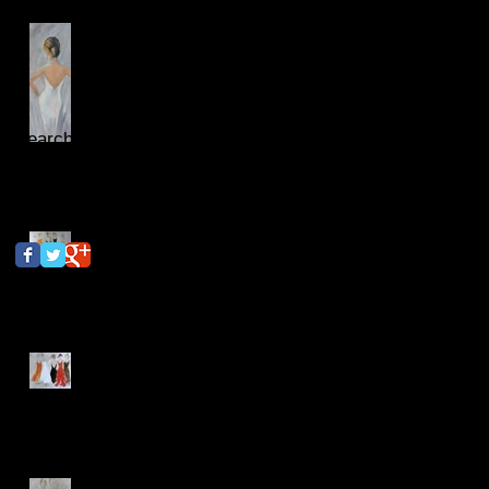
Some light in dark times...on
the way to a new collection.
Search By Tags
Er zijn nog geen tags.
Follow Us
in the new year ; January
2026
'sharing together' (afmeting:
80 x 60)
a lovely spot found with two